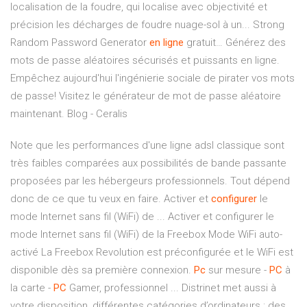
localisation de la foudre, qui localise avec objectivité et
précision les décharges de foudre nuage-sol à un...
Strong
Random Password Generator
en
ligne
gratuit…
Générez des
mots de passe aléatoires sécurisés et puissants en ligne.
Empêchez aujourd'hui l'ingénierie sociale de pirater vos mots
de passe! Visitez le générateur de mot de passe aléatoire
maintenant.
Blog - Ceralis
Note que les performances d'une ligne adsl classique sont
très faibles comparées aux possibilités de bande passante
proposées par les hébergeurs professionnels. Tout dépend
donc de ce que tu veux en faire. Activer et
configurer
le
mode Internet sans fil (WiFi) de ... Activer et configurer le
mode Internet sans fil (WiFi) de la Freebox Mode WiFi auto-
activé La Freebox Revolution est préconfigurée et le WiFi est
disponible dès sa première connexion.
Pc
sur mesure -
PC
à
la carte -
PC
Gamer, professionnel ... Distrinet met aussi à
votre disposition, différentes catégories d’ordinateurs : des