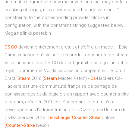
automatic upgrades to new major versions that may contain
breaking changes, it is recommended to add version = "..
constraints to the corresponding provider blocks in
configuration, with the constraint strings suggested below…
Mega nz links pastebin
CS
:
GO
devient entièrement gratuit et s'offre un mode ... Epic
Game annonce qu’il va sortir un produit concurrent de steam,
Valve annonce que CS GO devient gratuit et intègre un battle
royal… Commenter Voir la discussion complète sur le forum
Crack
Steam
2016 (
Steam
Master Patch) -
Cs
-Hackers Cs-
Hackers est une communauté française de partage de
connaissances et de logiciels en rapport avec counter strike
et steam, créer en 2010 par Superman² le forum s'est
dévellopé sous l'administration de UzGz et prend le nom de
Cs-Hackers en 2012.
Télécharger
Counter Strike
Online
(
Counter-Strike
Nexon ...