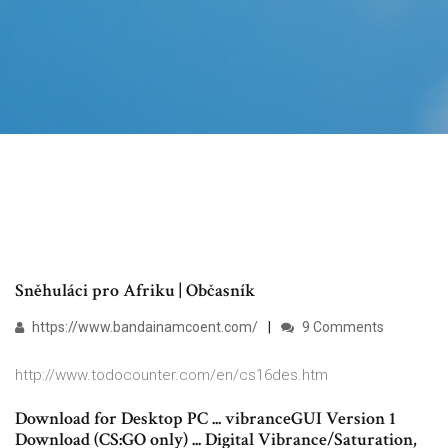
Sněhuláci pro Afriku | Občasník
https://www.bandainamcoent.com/
9 Comments
http://www.todocounter.com/en/cs16des.htm
Download for Desktop PC ... vibranceGUI Version 1
Download (CS:GO only) ... Digital Vibrance/Saturation,