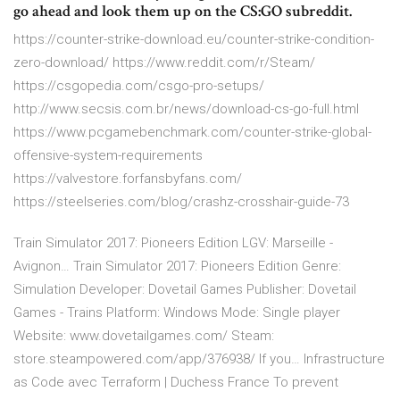
go ahead and look them up on the CS:GO subreddit.
https://counter-strike-download.eu/counter-strike-condition-
zero-download/ https://www.reddit.com/r/Steam/
https://csgopedia.com/csgo-pro-setups/
http://www.secsis.com.br/news/download-cs-go-full.html
https://www.pcgamebenchmark.com/counter-strike-global-
offensive-system-requirements
https://valvestore.forfansbyfans.com/
https://steelseries.com/blog/crashz-crosshair-guide-73
Train Simulator 2017: Pioneers Edition LGV: Marseille -
Avignon…
Train Simulator 2017: Pioneers Edition Genre:
Simulation Developer: Dovetail Games Publisher: Dovetail
Games - Trains Platform: Windows Mode: Single player
Website: www.dovetailgames.com/ Steam:
store.steampowered.com/app/376938/ If you…
Infrastructure
as Code avec Terraform | Duchess France
To prevent